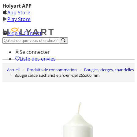
Holyart APP
App Store
Play Store
Aide & Contact
Découvrez Premium
Se connecter
Liste des envies
Accueil
Produits de consommation
Bougies, cierges, chandelles
0
Bougie calice Eucharistie arc-en-ciel 265x60 mm
Panier