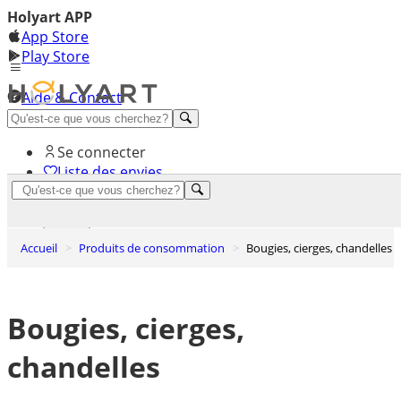
Holyart APP
App Store
Play Store
Aide & Contact
Découvrez Premium
Se connecter
Liste des envies
0
Panier
Accueil
Produits de consommation
Bougies, cierges, chandelles
Bougies, cierges,
chandelles