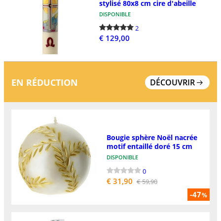
stylisé 80x8 cm cire d'abeille
DISPONIBLE
2
€ 129,00
EN RÉDUCTION
DÉCOUVRIR
Bougie sphère Noël nacrée
motif entaillé doré 15 cm
DISPONIBLE
0
€ 31,90
€ 59,90
-47
%