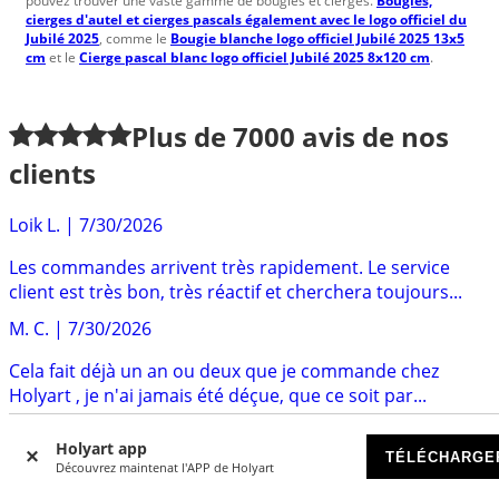
pouvez trouver une vaste gamme de bougies et cierges.
Bougies,
cierges d'autel et cierges pascals également avec le logo officiel du
Jubilé 2025
, comme le
Bougie blanche logo officiel Jubilé 2025 13x5
cm
et le
Cierge pascal blanc logo officiel Jubilé 2025 8x120 cm
.
Plus de
7000
avis de nos
clients
Loik L.
|
7/30/2026
Les commandes arrivent très rapidement. Le service
client est très bon, très réactif et cherchera toujours...
M. C.
|
7/30/2026
Cela fait déjà un an ou deux que je commande chez
Holyart , je n'ai jamais été déçue, que ce soit par...
Llopis
|
6/23/2026
Holyart app
TÉLÉCHARGE
Découvrez maintenat l'APP de Holyart
Un magnifique site d'objets d'Art, religieux, spiritueux,
produits de dégustations, bijoux. Feuilleter...