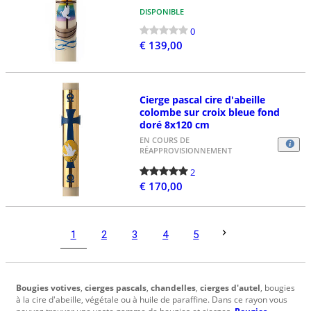
DISPONIBLE
0
€ 139,00
Cierge pascal cire d'abeille
colombe sur croix bleue fond
doré 8x120 cm
EN COURS DE
RÉAPPROVISIONNEMENT
2
€ 170,00
1
2
3
4
5
Bougies votives
,
cierges pascals
,
chandelles
,
cierges d'autel
, bougies
à la cire d'abeille, végétale ou à huile de paraffine. Dans ce rayon vous