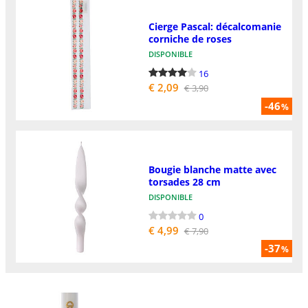
Cierge Pascal: décalcomanie
corniche de roses
DISPONIBLE
16
€ 2,09
€ 3,90
-46
%
Bougie blanche matte avec
torsades 28 cm
DISPONIBLE
0
€ 4,99
€ 7,90
-37
%