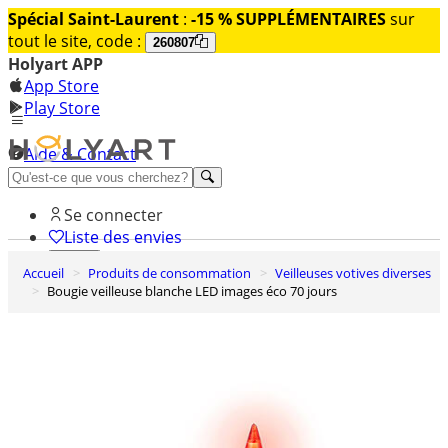
Spécial Saint-Laurent
:
-15 % SUPPLÉMENTAIRES
sur
tout le site, code :
260807
Holyart APP
App Store
Play Store
Aide & Contact
Découvrez Premium
Se connecter
Liste des envies
Accueil
Produits de consommation
Veilleuses votives diverses
0
Bougie veilleuse blanche LED images éco 70 jours
Panier