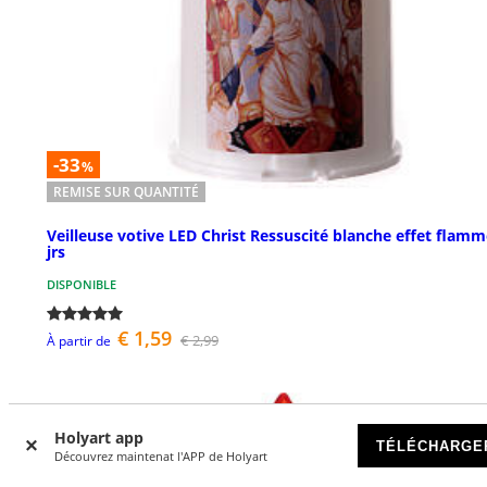
-33
%
REMISE SUR QUANTITÉ
Veilleuse votive LED Christ Ressuscité blanche effet flamm
jrs
DISPONIBLE
€ 1,59
€ 2,99
À partir de
Holyart app
TÉLÉCHARGE
Découvrez maintenat l'APP de Holyart