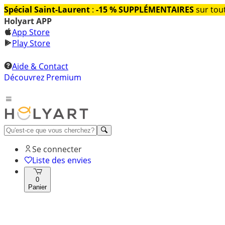
Spécial Saint-Laurent
:
-15 % SUPPLÉMENTAIRES
sur tout
Holyart APP
App Store
Play Store
Aide & Contact
Découvrez Premium
Se connecter
Liste des envies
0
Panier