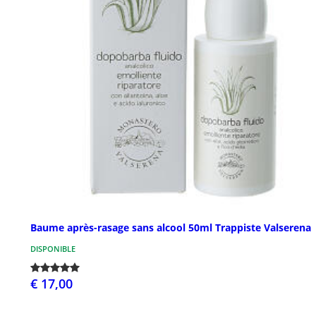
Baume après-rasage sans alcool 50ml Trappiste Valserena
DISPONIBLE
€ 17,00