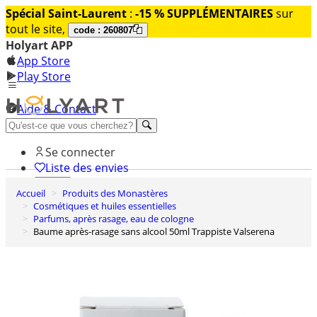
Spécial Saint-Laurent
:
-15 % SUPPLÉMENTAIRES
sur
tout le site,
code : 260807
Holyart APP
App Store
Play Store
Aide & Contact
Découvrez Premium
Se connecter
Liste des envies
Accueil
Produits des Monastères
0
Cosmétiques et huiles essentielles
Panier
Parfums, après rasage, eau de cologne
Baume après-rasage sans alcool 50ml Trappiste Valserena