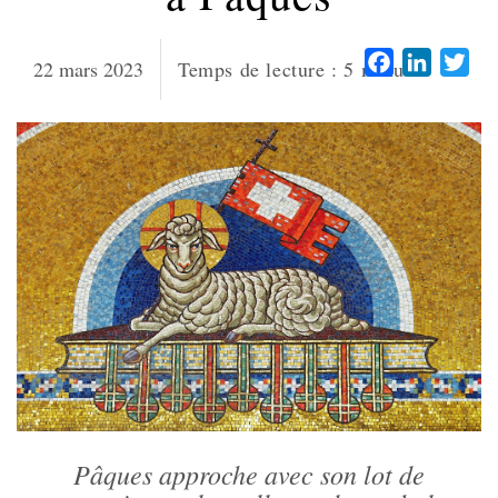
Facebook
LinkedI
Twi
22 mars 2023
Temps de lecture :
5
minutes
Pâques approche avec son lot de