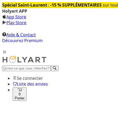
Spécial Saint-Laurent
:
-15 % SUPPLÉMENTAIRES
sur tout
Holyart APP
App Store
Play Store
Aide & Contact
Découvrez Premium
Se connecter
Liste des envies
0
Panier