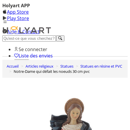
Holyart APP
App Store
Play Store
Aide & Contact
Découvrez Premium
Se connecter
Liste des envies
Accueil
Articles religieux
Statues
Statues en résine et PVC
0
Notre-Dame qui défait les noeuds 30 cm pvc
Panier