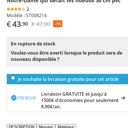
Notre-Dame qui défait les noeuds 30 cm pvc
2
Modèle :
ST008214
€
43
€ 47,00
,90
-7%
En rupture de stock
Voulez-vous être averti lorsque le produit sera de
nouveau disponible ?
Je souhaite la livraison gratuite pour cet article
Livraison GRATUITE et jusqu'à
1500€ d'économies pour seulement
8,90€/an.
DESCRIPTION
Mesures
Matériaux