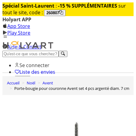
Spécial Saint-Laurent
:
-15 % SUPPLÉMENTAIRES
sur
tout le site, code :
260807
Holyart APP
App Store
Play Store
Aide & Contact
Découvrez Premium
Se connecter
Liste des envies
Accueil
Noël
Avent
0
Porte-bougie pour couronne Avent set 4 pcs argenté diam. 7 cm
Panier