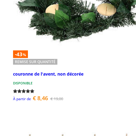
-43
%
REMISE SUR QUANTITÉ
couronne de l'avent, non décorée
DISPONIBLE
€ 8,46
€ 19,00
À partir de