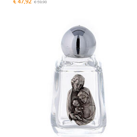
€ 47,92
€ 59,90