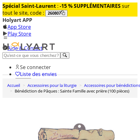
Spécial Saint-Laurent
:
-15 % SUPPLÉMENTAIRES
sur
tout le site, code :
260807
Holyart APP
App Store
Play Store
Aide & Contact
Découvrez Premium
Se connecter
Liste des envies
Accueil
Accessoires pour la liturgie
Accessoires pour bénédiction
0
Bénédiction de Pâques : Sainte Famille avec prière (100 pièces)
Panier