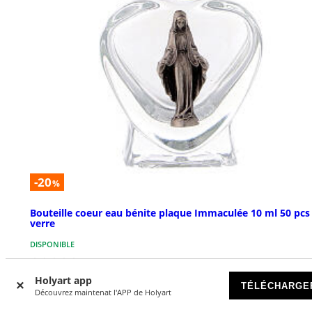
-20
%
Bouteille coeur eau bénite plaque Immaculée 10 ml 50 pcs
verre
DISPONIBLE
€ 47,92
€ 59,90
Holyart app
TÉLÉCHARGE
Découvrez maintenat l'APP de Holyart