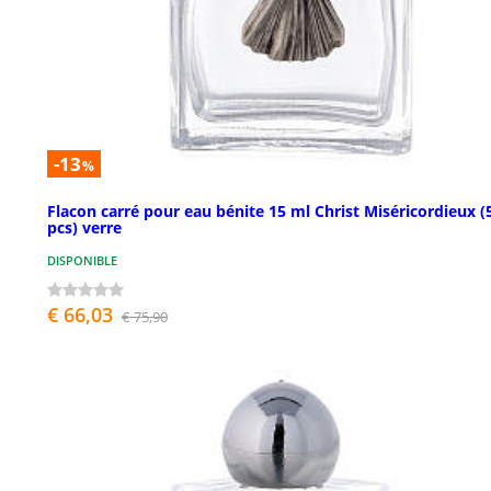
-13
%
Flacon carré pour eau bénite 15 ml Christ Miséricordieux (
pcs) verre
DISPONIBLE
€ 66,03
€ 75,90