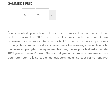
GAMME DE PRIX
De
À
Équipements de protection et de sécurité, mesures de préventions anti-conta
de Coronavirus de 2020 l’un des thèmes les plus importants est maintenant l
de garantir les messes en toute sécurité. C’est pour cette raison que nous
protéger la santé de tous durant cette phase importante, afin de réduire
barrières en plexiglas, masques en plexiglas, pinces pour la distribution d
FFP3, gants et bien d’autres. Notre catalogue est en mise à jour constan
pour lutter contre la contagion et nous sommes en contact permanent ave