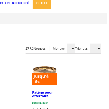
JOUX RELIGIEUX
NOËL
OUTLET
27
Références
Montrer
Trier par:
Jusqu'à
-6
%
Patène pour
offertoire
DISPONIBLE