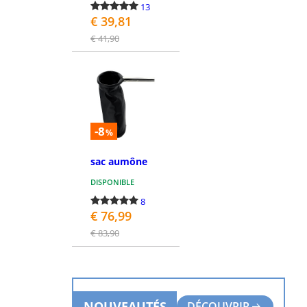
13
€ 39,81
€ 41,90
PASSEZ LA COMMANDE
-8
%
sac aumône
DISPONIBLE
8
€ 76,99
€ 83,90
PASSEZ LA COMMANDE
NOUVEAUTÉS
DÉCOUVRIR