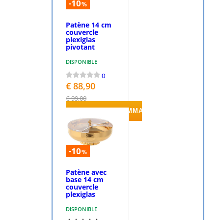
-10
%
Patène 14 cm
couvercle
plexiglas
pivotant
DISPONIBLE
0
€ 88,90
€ 99,00
PASSEZ LA COMMANDE
-10
%
Patène avec
base 14 cm
couvercle
plexiglas
DISPONIBLE