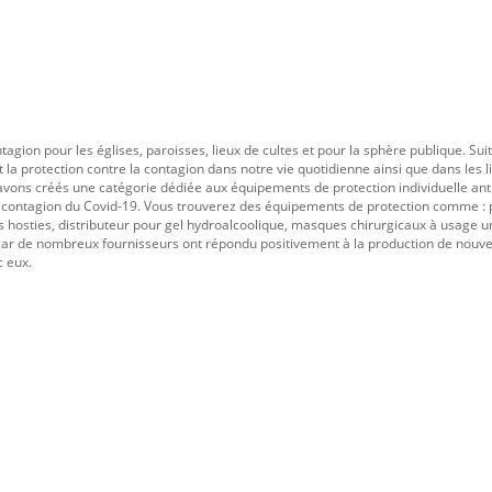
gion pour les églises, paroisses, lieux de cultes et pour la sphère publique. Su
a protection contre la contagion dans notre vie quotidienne ainsi que dans les li
 avons créés une catégorie dédiée aux équipements de protection individuelle ant
 la contagion du Covid-19. Vous trouverez des équipements de protection comme :
es hosties, distributeur pour gel hydroalcoolique, masques chirurgicaux à usage u
te car de nombreux fournisseurs ont répondu positivement à la production de nou
c eux.