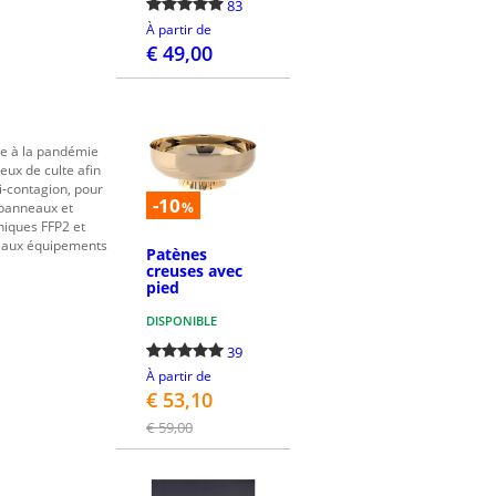
83
À partir de
€ 49,00
DÉTAILS
ite à la pandémie
eux de culte afin
i-contagion, pour
-10
 panneaux et
%
niques FFP2 et
veaux équipements
Patènes
creuses avec
pied
DISPONIBLE
39
À partir de
€ 53,10
€ 59,00
DÉTAILS