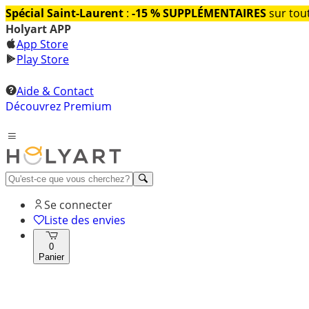
Spécial Saint-Laurent
:
-15 % SUPPLÉMENTAIRES
sur tout
Holyart APP
App Store
Play Store
Aide & Contact
Découvrez Premium
Se connecter
Liste des envies
0
Panier