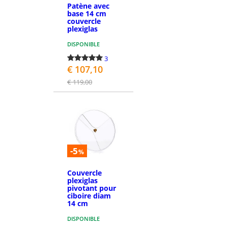
Patène avec
base 14 cm
couvercle
plexiglas
DISPONIBLE
3
€ 107,10
€ 119,00
PASSEZ LA COMMANDE
-5
%
Couvercle
plexiglas
pivotant pour
ciboire diam
14 cm
DISPONIBLE