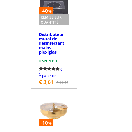
-40
%
REMISE SUR
QUANTITÉ
Distributeur
mural de
désinfectant
mains
plexiglas
DISPONIBLE
6
À partir de
€ 3,61
€ 11,90
PASSEZ LA COMMANDE
-10
%