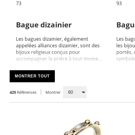
73
93
Bague dizainier
Bagu
Les bagues dizainier, également
Les bag
appelées alliances dizainier, sont des
les bijo
bijoux religieux conçus pour
portés, 
accompagner la prière à tout mome...
symbole 
MONTRER TOUT
425
Références
Montrer
216
Bagues divers