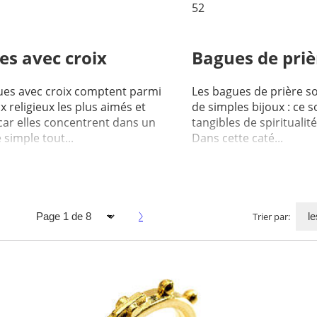
52
es avec croix
Bagues de priè
ues avec croix comptent parmi
Les bagues de prière s
ux religieux les plus aimés et
de simples bijoux : ce s
car elles concentrent dans un
tangibles de spiritualit
simple tout...
Dans cette caté...
Trier par: