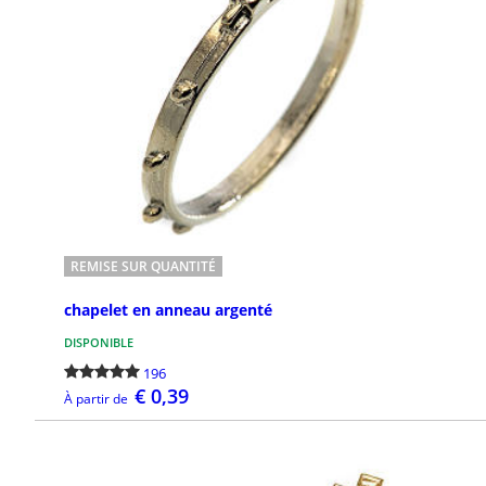
Dans cette catégorie, vous trouverez
une sélection de bagues religieuses aux
formes et aux symboles variés, pensées
pour exprimer la ...
REMISE SUR QUANTITÉ
chapelet en anneau argenté
DISPONIBLE
196
€ 0,39
À partir de
DÉTAILS