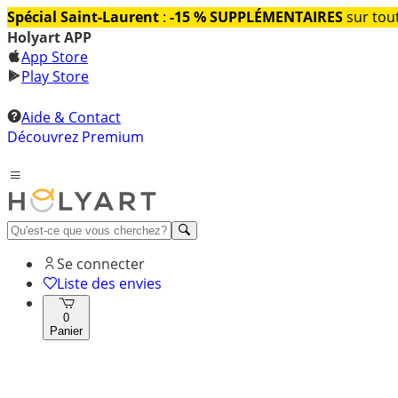
Spécial Saint-Laurent
:
-15 % SUPPLÉMENTAIRES
sur tout
Holyart APP
App Store
Play Store
Aide & Contact
Découvrez Premium
Se connecter
Liste des envies
0
Panier