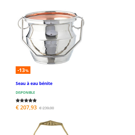
-13
%
Seau à eau bénite
DISPONIBLE
€ 207,93
€ 239,00