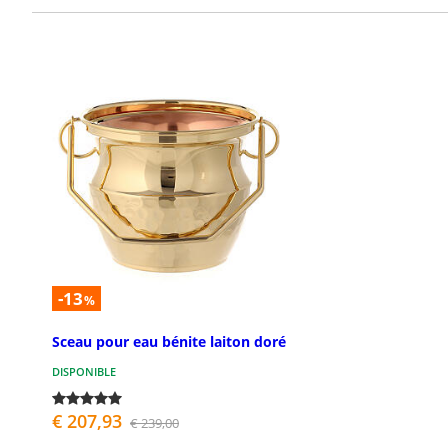
-13
%
Sceau pour eau bénite laiton doré
DISPONIBLE
€ 207,93
€ 239,00