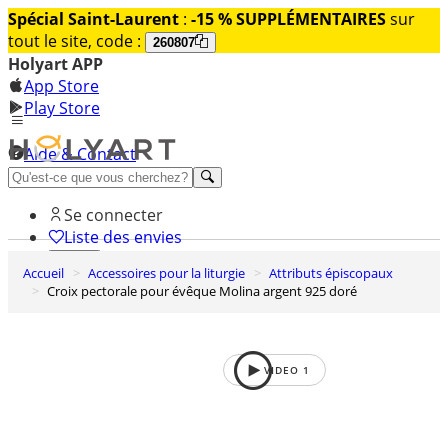
Spécial Saint-Laurent
:
-15 % SUPPLÉMENTAIRES
sur
tout le site, code :
260807
Holyart APP
App Store
Play Store
Aide & Contact
Découvrez Premium
Se connecter
Liste des envies
Accueil
Accessoires pour la liturgie
Attributs épiscopaux
0
Croix pectorale pour évêque Molina argent 925 doré
Panier
VIDEO
1