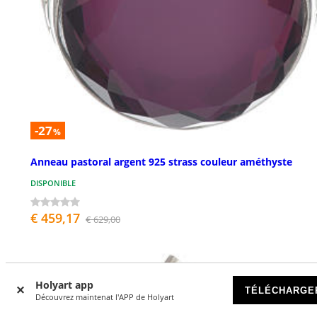
-27
%
Anneau pastoral argent 925 strass couleur améthyste
DISPONIBLE
€ 459,17
€ 629,00
Holyart app
TÉLÉCHARGE
Découvrez maintenat l'APP de Holyart