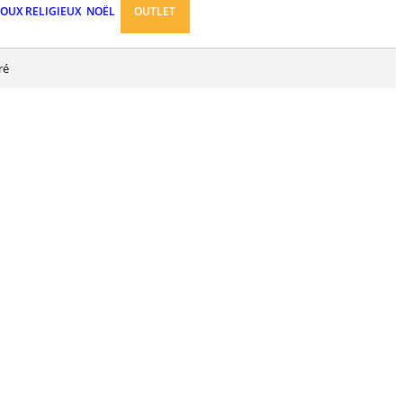
JOUX RELIGIEUX
NOËL
OUTLET
ré