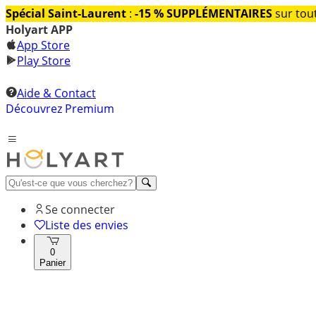
Spécial Saint-Laurent
:
-15 % SUPPLÉMENTAIRES
sur tout
Holyart APP
App Store
Play Store
Aide & Contact
Découvrez Premium
Se connecter
Liste des envies
0
Panier