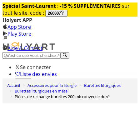
Spécial Saint-Laurent
:
-15 % SUPPLÉMENTAIRES
sur
tout le site, code :
260807
Holyart APP
App Store
Play Store
Aide & Contact
Découvrez Premium
Se connecter
Liste des envies
Accueil
Accessoires pour la liturgie
Burettes liturgiques
0
Burettes liturgiques en métal
Panier
Pièces de rechange burettes 200 ml: couvercle doré