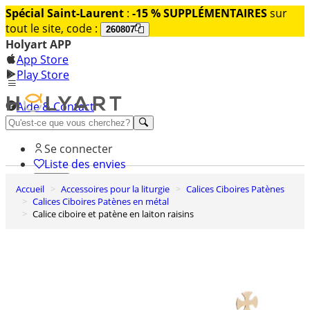
Spécial Saint-Laurent
:
-15 % SUPPLÉMENTAIRES
sur
tout le site, code :
260807
Holyart APP
App Store
Play Store
Aide & Contact
Découvrez Premium
Se connecter
Liste des envies
Accueil
Accessoires pour la liturgie
Calices Ciboires Patènes
0
Calices Ciboires Patènes en métal
Panier
Calice ciboire et patène en laiton raisins