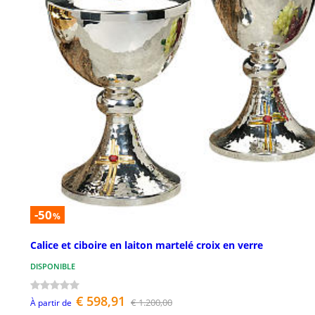
-50
%
Calice et ciboire en laiton martelé croix en verre
DISPONIBLE
€ 598,91
€ 1.200,00
À partir de