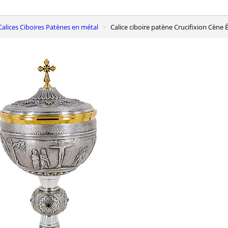
Calices Ciboires Patènes en métal
Calice ciboire patène Crucifixion Cène