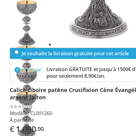
Previous
slide
Next
slide
Je souhaite la livraison gratuite pour cet article
Livraison GRATUITE et jusqu'à 1500€ 
pour seulement 8,90€/an.
Calice ciboire patène Crucifixion Cène Évangé
argent laiton
0
Modèle :
CL001260
À partir de
€
1.090
,00