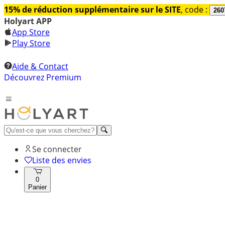
15% de réduction supplémentaire sur le SITE
, code :
260
Holyart APP
App Store
Play Store
Aide & Contact
Découvrez Premium
Se connecter
Liste des envies
0
Panier