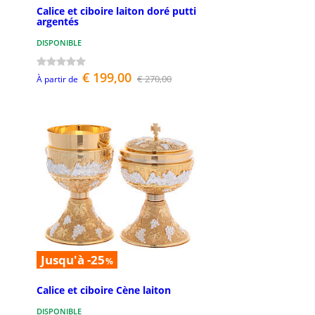
Calice et ciboire laiton doré putti
argentés
DISPONIBLE
€ 199,00
€ 270,00
À partir de
Jusqu'à -25
%
Calice et ciboire Cène laiton
DISPONIBLE