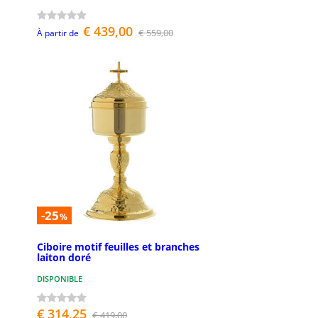
€ 439,00
€ 559,00
À partir de
-25
%
Ciboire motif feuilles et branches
laiton doré
DISPONIBLE
€ 314,25
€ 419,00