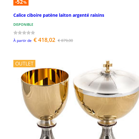
-52
%
Calice ciboire patène laiton argenté raisins
DISPONIBLE
€ 418,02
€ 879,00
À partir de
OUTLET