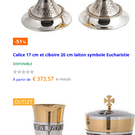
-51
%
Calice 17 cm et ciboire 20 cm laiton symbole Eucharistie
DISPONIBLE
€ 373,57
€ 769,00
À partir de
OUTLET