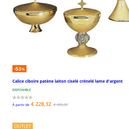
-53
%
Calice ciboire patène laiton ciselé crénelé lame d'argent
DISPONIBLE
€ 228,32
€ 490,00
À partir de
OUTLET