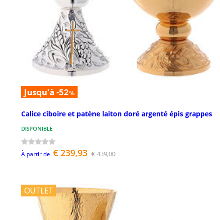
Jusqu'à -52
%
Calice ciboire et patène laiton doré argenté épis grappes
DISPONIBLE
€ 239,93
€ 439,00
À partir de
OUTLET