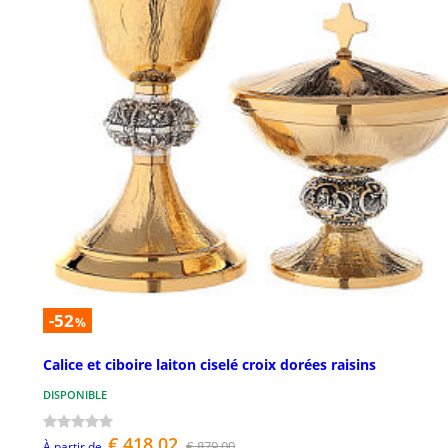
-52
%
Calice et ciboire laiton ciselé croix dorées raisins
DISPONIBLE
€ 418,02
€ 879,00
À partir de