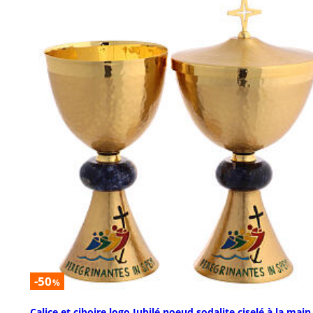
-50
%
Calice et ciboire logo Jubilé noeud sodalite ciselé à la main