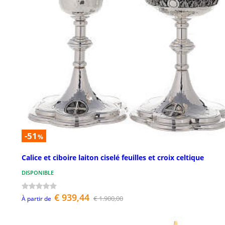
-51
%
Calice et ciboire laiton ciselé feuilles et croix celtique
DISPONIBLE
€ 939,44
€ 1.900,00
À partir de