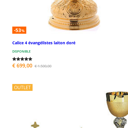
-53
%
Calice 4 évangélistes laiton doré
DISPONIBLE
€ 699,00
€ 1.500,00
OUTLET