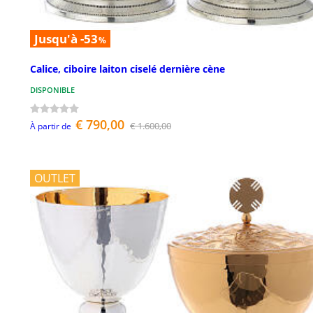
Jusqu'à -53
%
Calice, ciboire laiton ciselé dernière cène
DISPONIBLE
€ 790,00
€ 1.600,00
À partir de
OUTLET