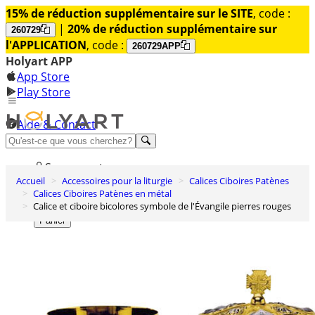
15% de réduction supplémentaire sur le SITE
, code :
|
20% de réduction supplémentaire sur
260729
l'APPLICATION
, code :
260729APP
Holyart APP
App Store
Play Store
Aide & Contact
Découvrez Premium
Se connecter
Accueil
Accessoires pour la liturgie
Calices Ciboires Patènes
Liste des envies
Calices Ciboires Patènes en métal
Calice et ciboire bicolores symbole de l'Évangile pierres rouges
0
Panier