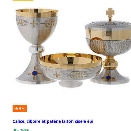
-53
%
Calice, ciboire et patène laiton ciselé épi
DISPONIBLE