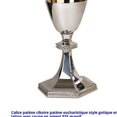
Calice patène ciboire patène eucharistique style gotique e
laiton avec coupe en argent 925 massif