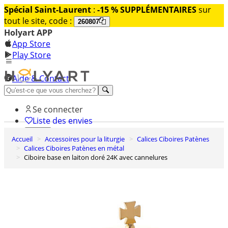
Spécial Saint-Laurent
:
-15 % SUPPLÉMENTAIRES
sur
tout le site, code :
260807
Holyart APP
App Store
Play Store
Aide & Contact
Découvrez Premium
Se connecter
Liste des envies
Accueil
Accessoires pour la liturgie
Calices Ciboires Patènes
0
Calices Ciboires Patènes en métal
Panier
Ciboire base en laiton doré 24K avec cannelures