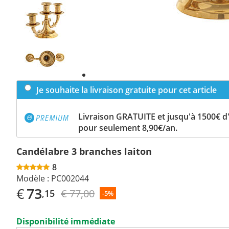
Previous
slide
Next
slide
Je souhaite la livraison gratuite pour cet article
Livraison GRATUITE et jusqu'à 1500€ 
pour seulement 8,90€/an.
Candélabre 3 branches laiton
8
Modèle :
PC002044
€
73
€ 77,00
,15
-5%
Disponibilité immédiate