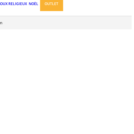
JOUX RELIGIEUX
NOËL
OUTLET
on