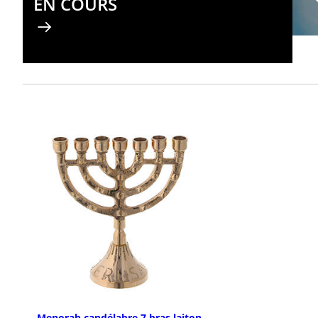
EN COURS
Menorah candélabre 7 bras laiton