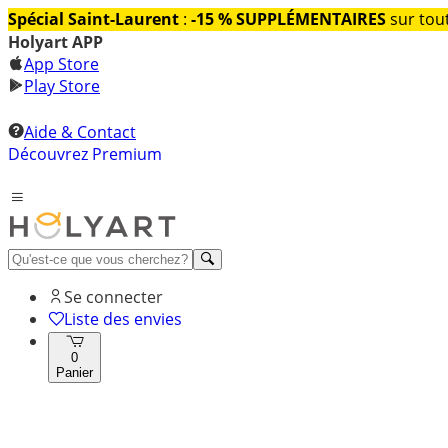
Spécial Saint-Laurent
:
-15 % SUPPLÉMENTAIRES
sur tout
Holyart APP
App Store
Play Store
Aide & Contact
Découvrez Premium
Se connecter
Liste des envies
0
Panier