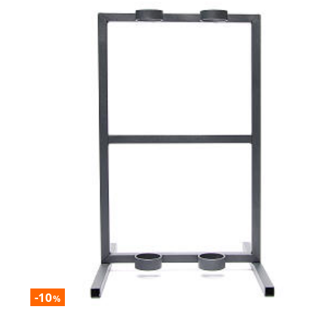
-10
%