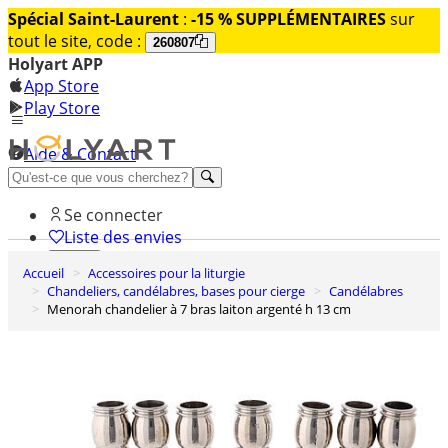
Spécial Saint-Laurent
:
-15 % SUPPLÉMENTAIRES
sur
tout le site, code :
260807
Holyart APP
App Store
Play Store
Aide & Contact
Découvrez Premium
Se connecter
Liste des envies
Accueil
Accessoires pour la liturgie
0
Chandeliers, candélabres, bases pour cierge
Candélabres
Panier
Menorah chandelier à 7 bras laiton argenté h 13 cm