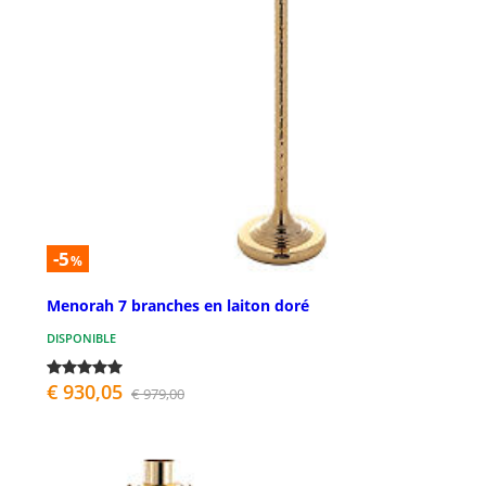
-5
%
Menorah 7 branches en laiton doré
DISPONIBLE
€ 930,05
€ 979,00