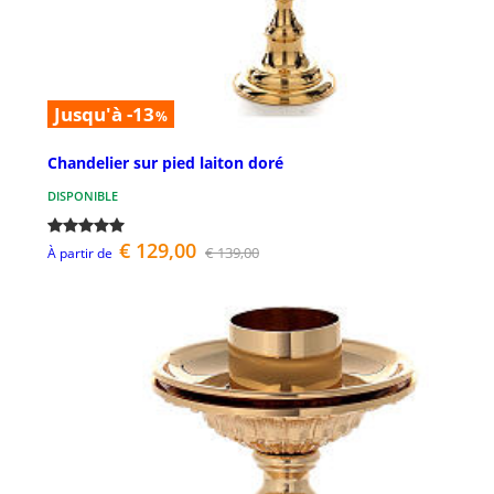
Jusqu'à -13
%
Chandelier sur pied laiton doré
DISPONIBLE
€ 129,00
€ 139,00
À partir de