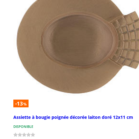
-13
%
Assiette à bougie poignée décorée laiton doré 12x11 cm
DISPONIBLE