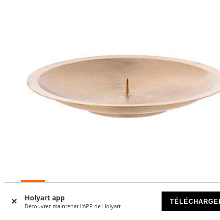
-10
%
Holyart app
TÉLÉCHARGE
Découvrez maintenat l'APP de Holyart
Assiette pour bougie laiton satiné avec pique 16 cm