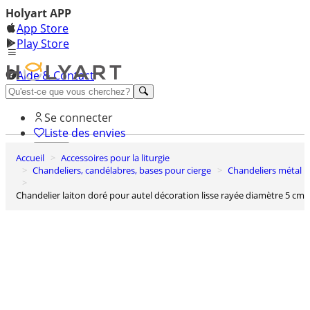
Holyart APP
App Store
Play Store
Aide & Contact
Découvrez Premium
Se connecter
Liste des envies
Accueil
Accessoires pour la liturgie
0
Chandeliers, candélabres, bases pour cierge
Chandeliers métal
Panier
Chandelier laiton doré pour autel décoration lisse rayée diamètre 5 cm