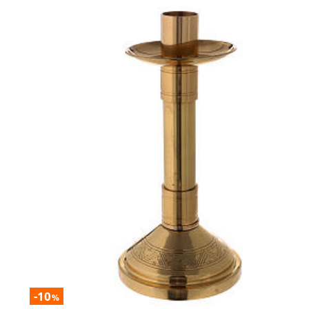
-10
%