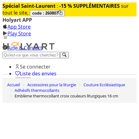
Spécial Saint-Laurent
:
-15 % SUPPLÉMENTAIRES
sur
tout le site,
code : 260807
Holyart APP
App Store
Play Store
Aide & Contact
Découvrez Premium
Se connecter
Liste des envies
Accueil
Accessoires pour la liturgie
Couture Ecclésiastique
0
Adhésifs thermocollants
Panier
Emblème thermocollant croix couleurs liturgiques 16 cm