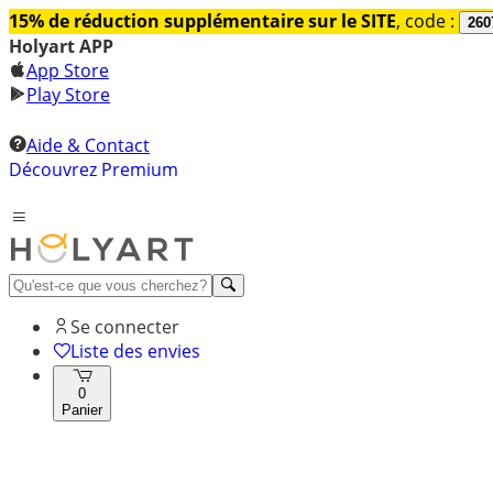
15% de réduction supplémentaire sur le SITE
, code :
260
Holyart APP
App Store
Play Store
Aide & Contact
Découvrez Premium
Se connecter
Liste des envies
0
Panier