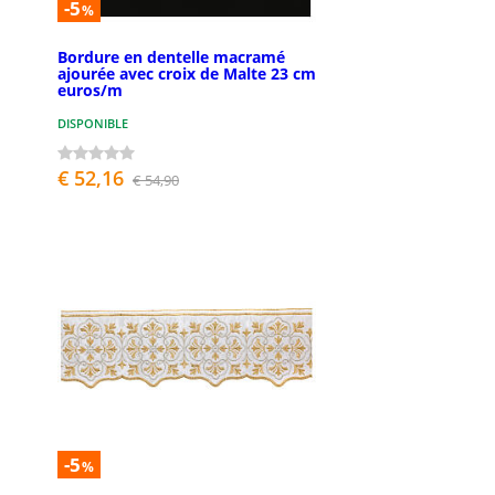
-5
%
Bordure en dentelle macramé
ajourée avec croix de Malte 23 cm
euros/m
DISPONIBLE
€ 52,16
€ 54,90
-5
%