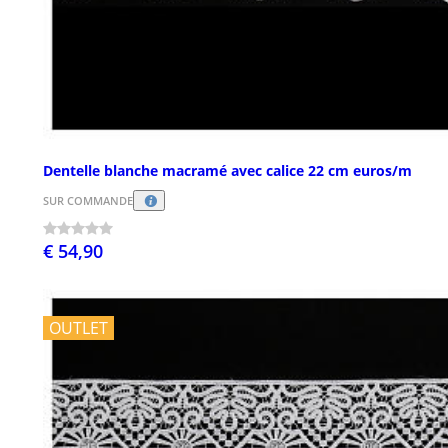
Dentelle blanche macramé avec calice 22 cm euros/m
SUR COMMANDE
€ 54,90
OUTLET