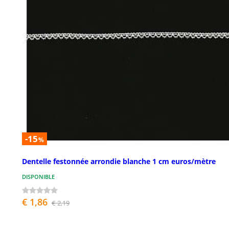
-15
%
Dentelle festonnée arrondie blanche 1 cm euros/mètre
DISPONIBLE
€ 1,86
€ 2,19