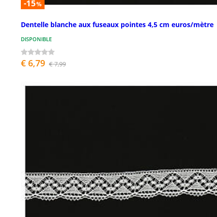
-15
%
Dentelle blanche aux fuseaux pointes 4,5 cm euros/mètre
DISPONIBLE
€ 6,79
€ 7,99