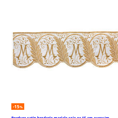
-15
%
Bordure satin broderie mariale soie or 15 cm euros/m