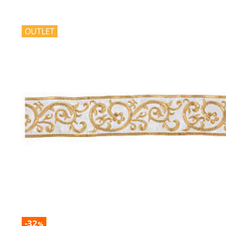
OUTLET
-32
%