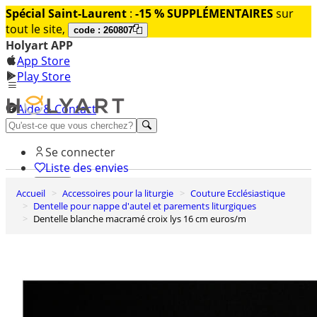
Spécial Saint-Laurent
:
-15 % SUPPLÉMENTAIRES
sur
tout le site,
code : 260807
Holyart APP
App Store
Play Store
Aide & Contact
Découvrez Premium
Se connecter
Liste des envies
Accueil
Accessoires pour la liturgie
Couture Ecclésiastique
0
Dentelle pour nappe d'autel et parements liturgiques
Panier
Dentelle blanche macramé croix lys 16 cm euros/m