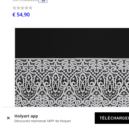
€ 54,90
Holyart app
TÉLÉCHARGE
Découvrez maintenat l'APP de Holyart