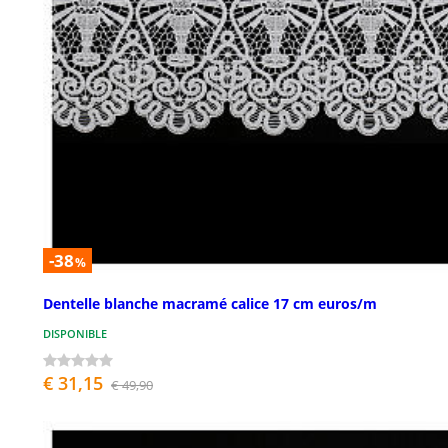
-38
%
Dentelle blanche macramé calice 17 cm euros/m
DISPONIBLE
€ 31,15
€ 49,90