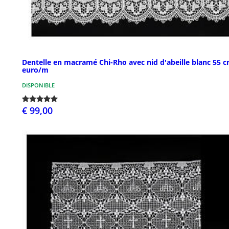
Dentelle en macramé Chi-Rho avec nid d'abeille blanc 55 
euro/m
DISPONIBLE
€ 99,00