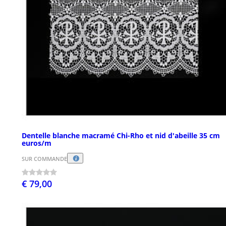
Dentelle blanche macramé Chi-Rho et nid d'abeille 35 cm
euros/m
SUR COMMANDE
€ 79,00