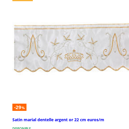
-29
%
Satin marial dentelle argent or 22 cm euros/m
DISPONIBLE