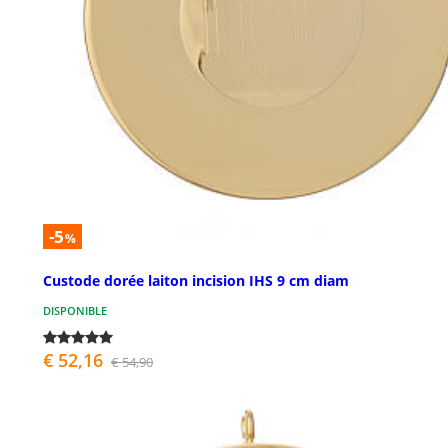
-5
%
Custode dorée laiton incision IHS 9 cm diam
DISPONIBLE
€ 52,16
€ 54,90