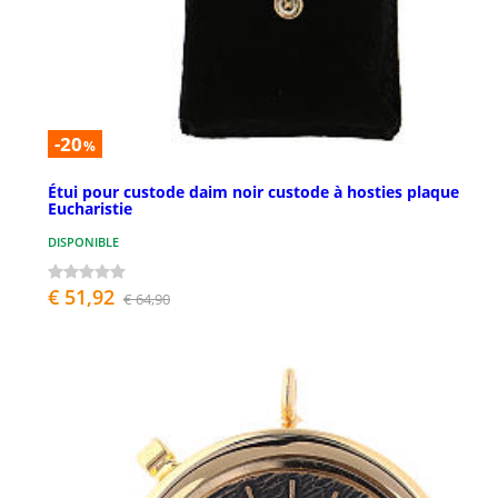
-20
%
Étui pour custode daim noir custode à hosties plaque
Eucharistie
DISPONIBLE
€ 51,92
€ 64,90