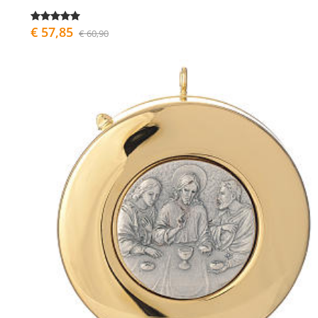
€ 57,85
€ 60,90