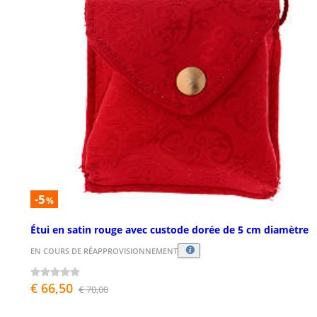
-5
%
Étui en satin rouge avec custode dorée de 5 cm diamètre
EN COURS DE RÉAPPROVISIONNEMENT
€ 66,50
€ 70,00