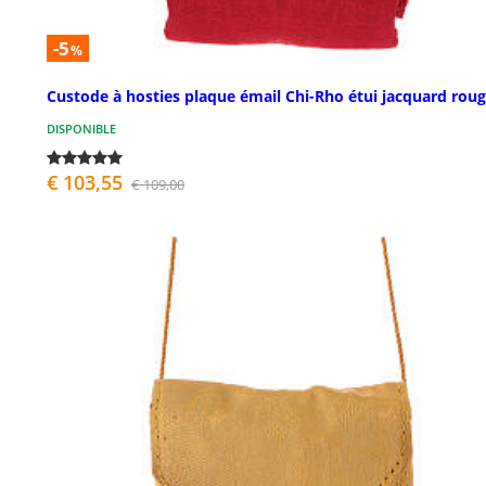
-5
%
Custode à hosties plaque émail Chi-Rho étui jacquard rou
DISPONIBLE
€ 103,55
€ 109,00