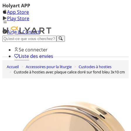
Holyart APP
App Store
Play Store
Aide & Contact
Découvrez Premium
Se connecter
Liste des envies
Accueil
Accessoires pour la liturgie
Custodes à hosties
0
Custode à hosties avec plaque calice doré sur fond bleu 3x10 cm
Panier