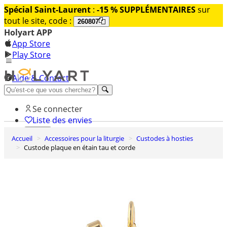
Spécial Saint-Laurent
:
-15 % SUPPLÉMENTAIRES
sur
tout le site, code :
260807
Holyart APP
App Store
Play Store
Aide & Contact
Découvrez Premium
Se connecter
Liste des envies
Accueil
Accessoires pour la liturgie
Custodes à hosties
0
Custode plaque en étain tau et corde
Panier