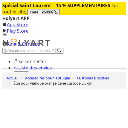
Spécial Saint-Laurent
:
-15 % SUPPLÉMENTAIRES
sur
tout le site,
code : 260807
Holyart APP
App Store
Play Store
Aide & Contact
Découvrez Premium
Se connecter
Liste des envies
Accueil
Accessoires pour la liturgie
Custodes à hosties
0
Étui pour viatique orange Cène custode 5,5 cm
Panier