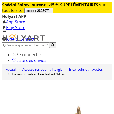
Spécial Saint-Laurent
:
-15 % SUPPLÉMENTAIRES
sur
tout le site,
code : 260807
Holyart APP
App Store
Play Store
Aide & Contact
Découvrez Premium
Se connecter
Liste des envies
Accueil
Accessoires pour la liturgie
Encensoirs et navettes
0
Encensoir laiton doré brillant 14 cm
Panier