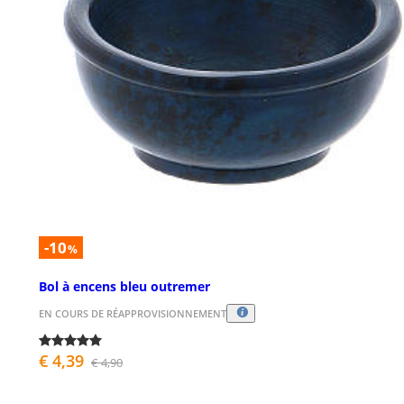
-10
%
Bol à encens bleu outremer
EN COURS DE RÉAPPROVISIONNEMENT
€ 4,39
€ 4,90