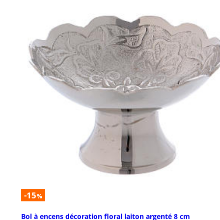
-15
%
Bol à encens décoration floral laiton argenté 8 cm