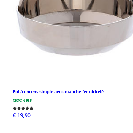
Bol à encens simple avec manche fer nickelé
DISPONIBLE
€ 19,90