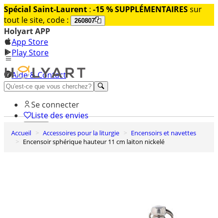
Spécial Saint-Laurent
:
-15 % SUPPLÉMENTAIRES
sur
tout le site, code :
260807
Holyart APP
App Store
Play Store
Aide & Contact
Découvrez Premium
Se connecter
Liste des envies
Accueil
Accessoires pour la liturgie
Encensoirs et navettes
0
Encensoir sphérique hauteur 11 cm laiton nickelé
Panier