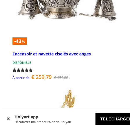
-43
%
Encensoir et navette ciselés avec anges
DISPONIBLE
€ 259,79
€ 459,00
À partir de
Holyart app
TÉLÉCHARGE
Découvrez maintenat l'APP de Holyart