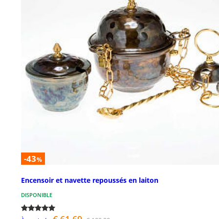
-43
%
Encensoir et navette repoussés en laiton
DISPONIBLE
€ 61,69