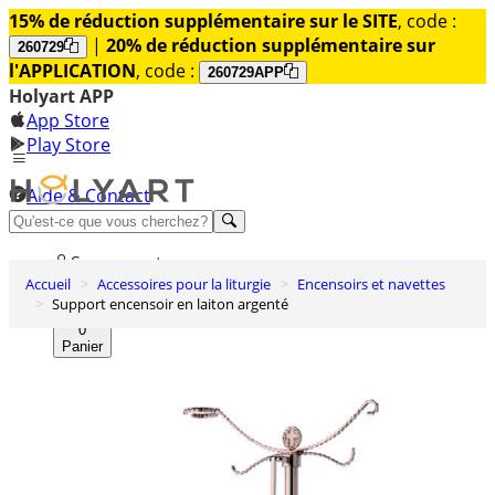
15% de réduction supplémentaire sur le SITE
, code :
|
20% de réduction supplémentaire sur
260729
l'APPLICATION
, code :
260729APP
Holyart APP
App Store
Play Store
Aide & Contact
Découvrez Premium
Se connecter
Accueil
Accessoires pour la liturgie
Encensoirs et navettes
Liste des envies
Support encensoir en laiton argenté
0
Panier