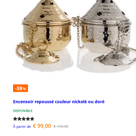
-38
%
Encensoir repoussé couleur nickelé ou doré
DISPONIBLE
€ 99,00
€ 159,00
À partir de