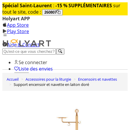
Spécial Saint-Laurent
:
-15 % SUPPLÉMENTAIRES
sur
tout le site, code :
260807
Holyart APP
App Store
Play Store
Aide & Contact
Découvrez Premium
Se connecter
Liste des envies
Accueil
Accessoires pour la liturgie
Encensoirs et navettes
0
Support encensoir et navette en laiton doré
Panier