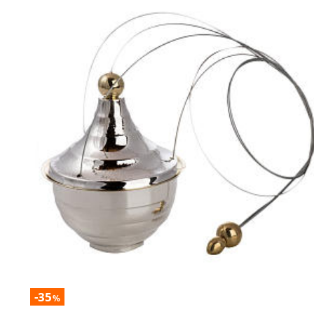
-35
%