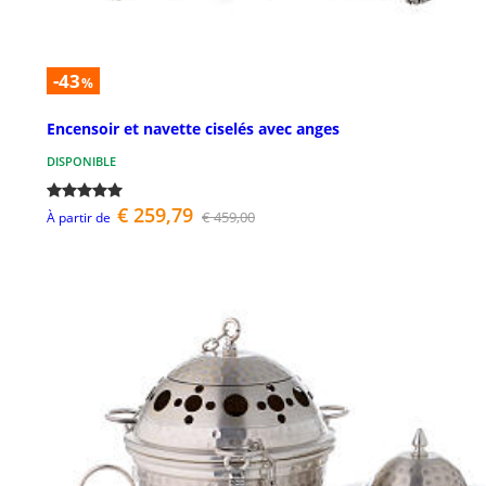
-43
%
Encensoir et navette ciselés avec anges
DISPONIBLE
€ 259,79
€ 459,00
À partir de