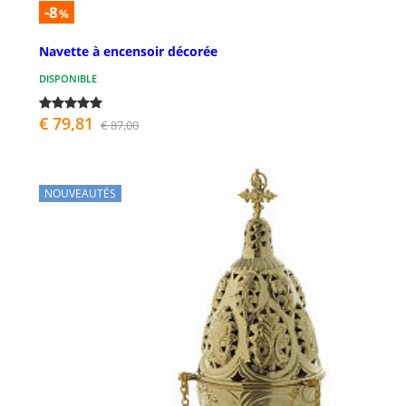
-8
%
Navette à encensoir décorée
DISPONIBLE
€ 79,81
€ 87,00
NOUVEAUTÉS