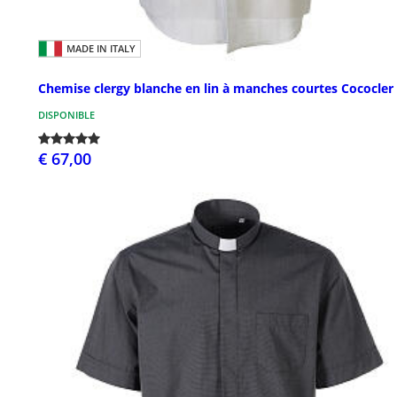
MADE IN ITALY
Chemise clergy blanche en lin à manches courtes Cococler
DISPONIBLE
€ 67,00