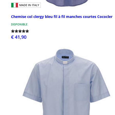
MADE IN ITALY
Chemise col clergy bleu fil à fil manches courtes Cococler
DISPONIBLE
€ 41,90