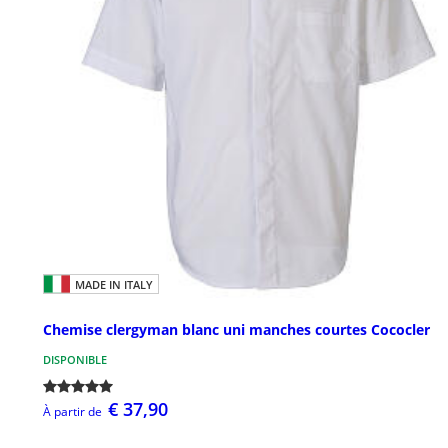
MADE IN ITALY
Chemise clergyman blanc uni manches courtes Cococler
DISPONIBLE
€ 37,90
À partir de