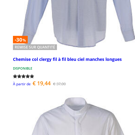
-30
%
REMISE SUR QUANTITÉ
Chemise col clergy fil à fil bleu ciel manches longues
DISPONIBLE
€ 19,44
€ 37,00
À partir de