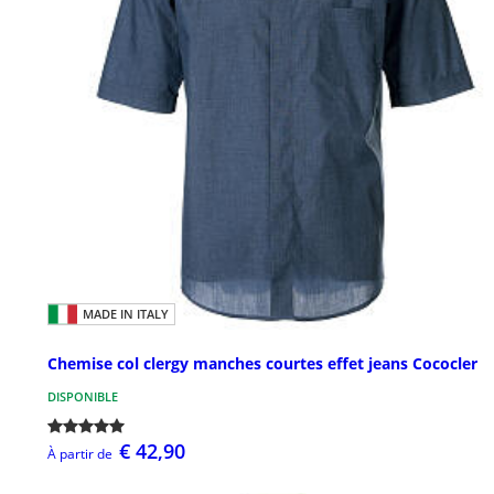
MADE IN ITALY
Chemise col clergy manches courtes effet jeans Cococler
DISPONIBLE
€ 42,90
À partir de