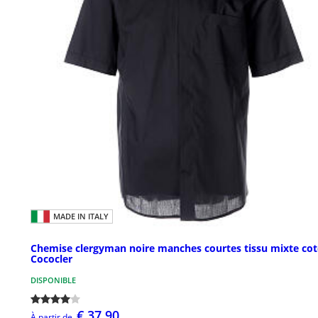
MADE IN ITALY
Chemise clergyman noire manches courtes tissu mixte co
Cococler
DISPONIBLE
€ 37,90
À partir de