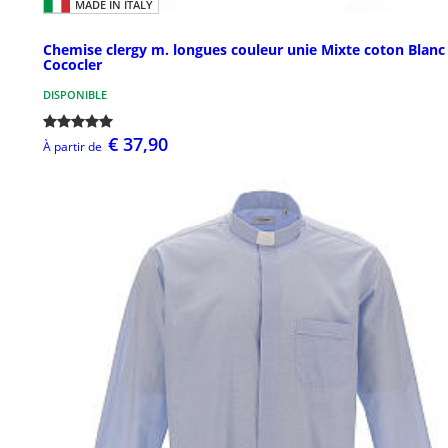
MADE IN ITALY
Chemise clergy m. longues couleur unie Mixte coton Blanc
Cococler
DISPONIBLE
€ 37,90
À partir de