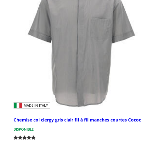
MADE IN ITALY
Chemise col clergy gris clair fil à fil manches courtes Cococ
DISPONIBLE