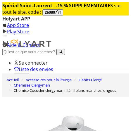
Spécial Saint-Laurent
:
-15 % SUPPLÉMENTAIRES
sur
tout le site, code :
260807
Holyart APP
App Store
Play Store
Aide & Contact
Découvrez Premium
Se connecter
Liste des envies
Accueil
Accessoires pour la liturgie
Habits Clergé
0
Chemises Clergyman
Panier
Chemise Cococler clergyman fil à fil blanc manches longues