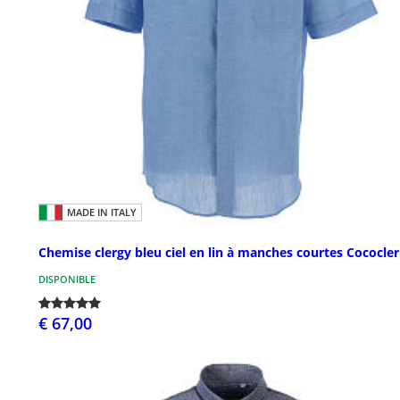
MADE IN ITALY
Chemise clergy bleu ciel en lin à manches courtes Cococler
DISPONIBLE
€ 67,00