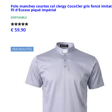
Polo manches courtes col clergy CocoCler gris foncé imita
fil d'Écosse piqué impérial
DISPONIBLE
€ 59,90
NOUVEAUTÉS