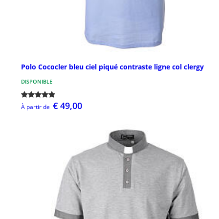
Polo Cococler bleu ciel piqué contraste ligne col clergy
DISPONIBLE
€ 49,00
À partir de