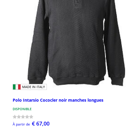
MADE IN ITALY
Polo Intarsio Cococler noir manches longues
DISPONIBLE
€ 67,00
À partir de