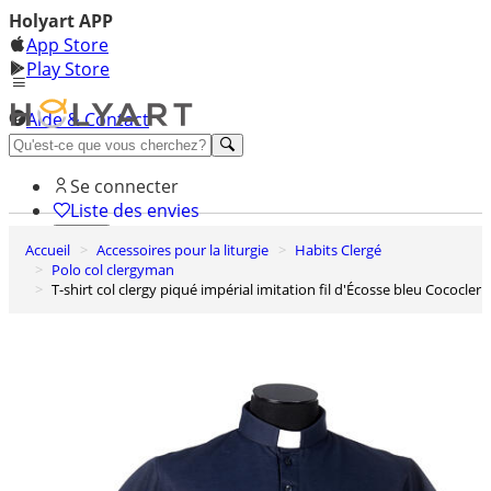
Holyart APP
App Store
Play Store
Aide & Contact
Découvrez Premium
Se connecter
Liste des envies
Accueil
Accessoires pour la liturgie
Habits Clergé
0
Polo col clergyman
Panier
T-shirt col clergy piqué impérial imitation fil d'Écosse bleu Cococler