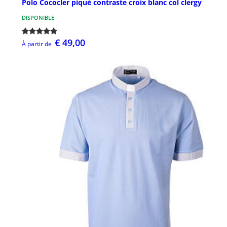
Polo Cococler piqué contraste croix blanc col clergy
DISPONIBLE
€ 49,00
À partir de