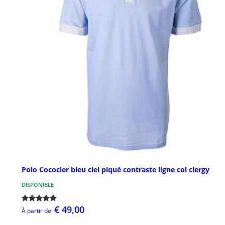
Polo Cococler bleu ciel piqué contraste ligne col clergy
DISPONIBLE
€ 49,00
À partir de