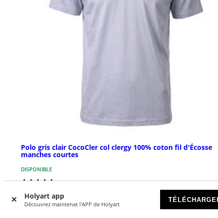
Polo gris clair CocoCler col clergy 100% coton fil d'Écosse
manches courtes
DISPONIBLE
€ 67,00
Holyart app
TÉLÉCHARGE
Découvrez maintenat l'APP de Holyart