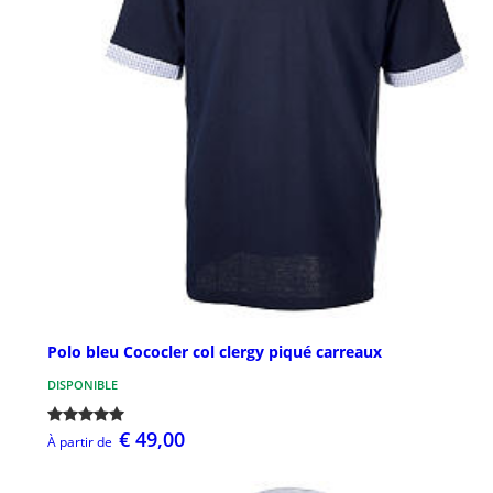
Polo bleu Cococler col clergy piqué carreaux
DISPONIBLE
€ 49,00
À partir de