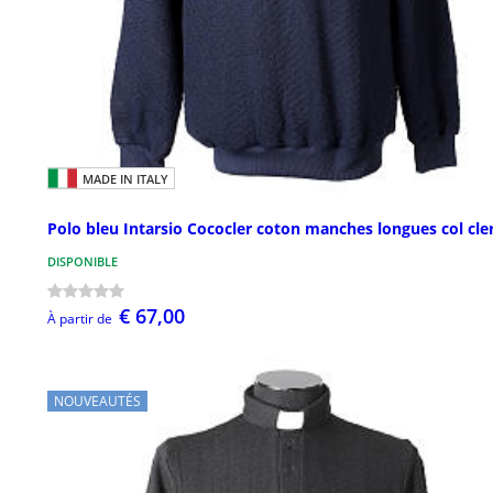
MADE IN ITALY
Polo bleu Intarsio Cococler coton manches longues col cle
DISPONIBLE
€ 67,00
À partir de
NOUVEAUTÉS