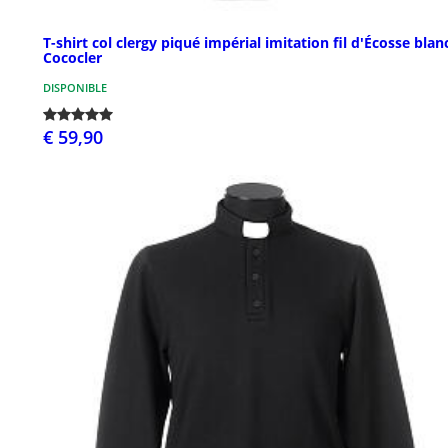
T-shirt col clergy piqué impérial imitation fil d'Écosse blan
Cococler
DISPONIBLE
€ 59,90