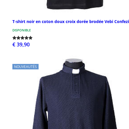
T-shirt noir en coton doux croix dorée brodée Vebi Confez
DISPONIBLE
€ 39,90
NOUVEAUTÉS