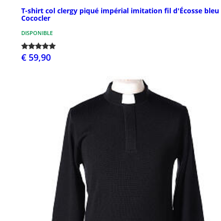
T-shirt col clergy piqué impérial imitation fil d'Écosse bleu 
Cococler
DISPONIBLE
€ 59,90