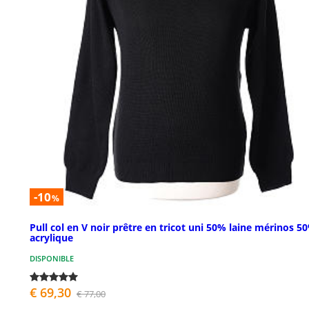
-10
%
Pull col en V noir prêtre en tricot uni 50% laine mérinos 5
acrylique
DISPONIBLE
€ 69,30
€ 77,00