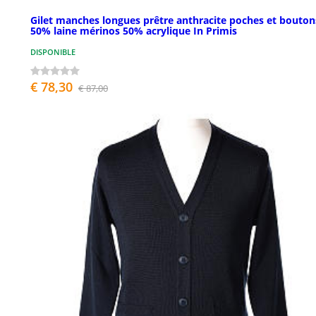
Gilet manches longues prêtre anthracite poches et bouton
50% laine mérinos 50% acrylique In Primis
DISPONIBLE
€ 78,30
€ 87,00