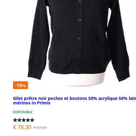
-10
%
Gilet prêtre noir poches et boutons 50% acrylique 50% lai
mérinos In Primis
DISPONIBLE
€ 78,30
€ 87,00