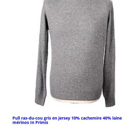
Pull ras-du-cou gris en jersey 10% cachemire 40% laine
mérinos In Primis