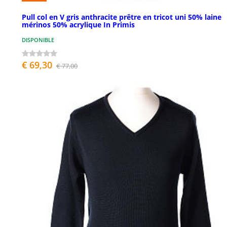
Pull col en V gris anthracite prêtre en tricot uni 50% laine
mérinos 50% acrylique In Primis
DISPONIBLE
€ 69,30
€ 77,00