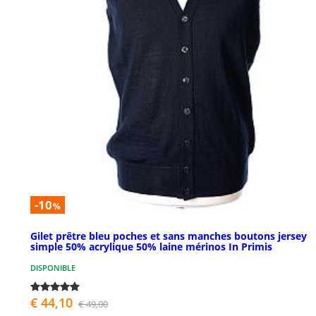
-10
%
Gilet prêtre bleu poches et sans manches boutons jersey
simple 50% acrylique 50% laine mérinos In Primis
DISPONIBLE
€ 44,10
€ 49,00