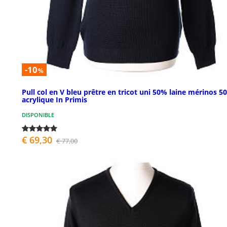
-10
%
Pull col en V bleu prêtre en tricot uni 50% laine mérinos 5
acrylique In Primis
DISPONIBLE
€ 69,30
€ 77,00