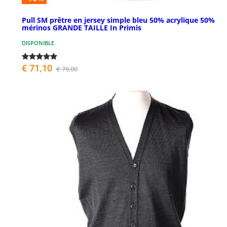
Pull SM prêtre en jersey simple bleu 50% acrylique 50%
mérinos GRANDE TAILLE In Primis
DISPONIBLE
€ 71,10
€ 79,00