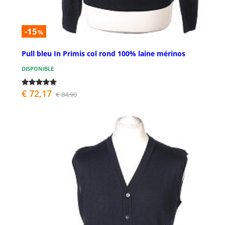
-15
%
Pull bleu In Primis col rond 100% laine mérinos
DISPONIBLE
€ 72,17
€ 84,90