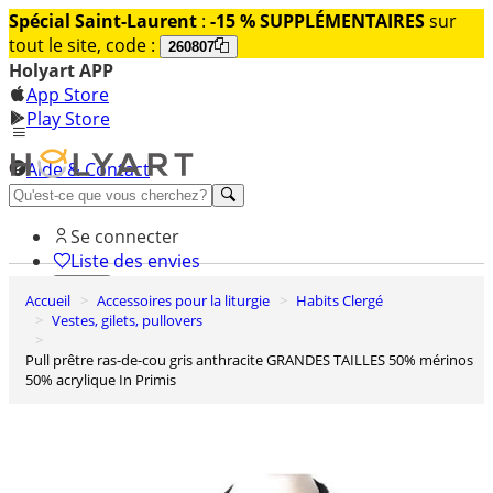
Spécial Saint-Laurent
:
-15 % SUPPLÉMENTAIRES
sur
tout le site, code :
260807
Holyart APP
App Store
Play Store
Aide & Contact
Découvrez Premium
Se connecter
Liste des envies
Accueil
Accessoires pour la liturgie
Habits Clergé
0
Vestes, gilets, pullovers
Panier
Pull prêtre ras-de-cou gris anthracite GRANDES TAILLES 50% mérinos
50% acrylique In Primis