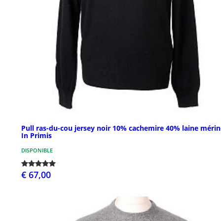
Pull ras-du-cou jersey noir 10% cachemire 40% laine méri
In Primis
DISPONIBLE
€ 67,00