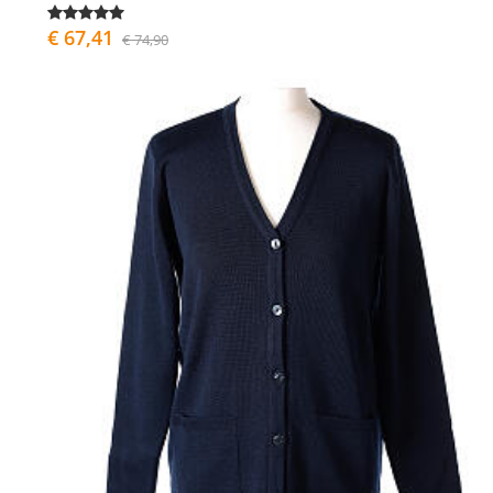
€ 67,41
€ 74,90