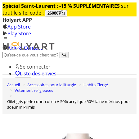
Spécial Saint-Laurent
:
-15 % SUPPLÉMENTAIRES
sur
tout le site, code :
260807
Holyart APP
App Store
Play Store
Aide & Contact
Découvrez Premium
Se connecter
Liste des envies
Accueil
Accessoires pour la liturgie
Habits Clergé
0
Vêtement religieuses
Panier
Gilet gris perle court col en V 50% acrylique 50% laine mérinos pour
soeur In Primis