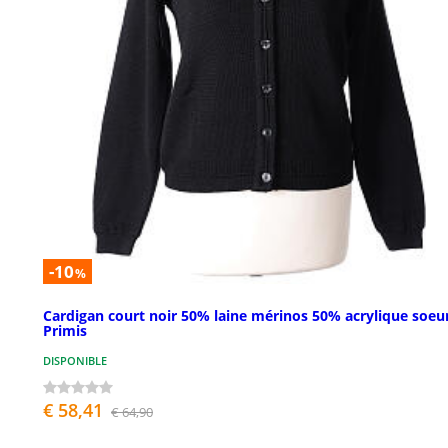
-10
%
Cardigan court noir 50% laine mérinos 50% acrylique soeur
Primis
DISPONIBLE
€ 58,41
€ 64,90