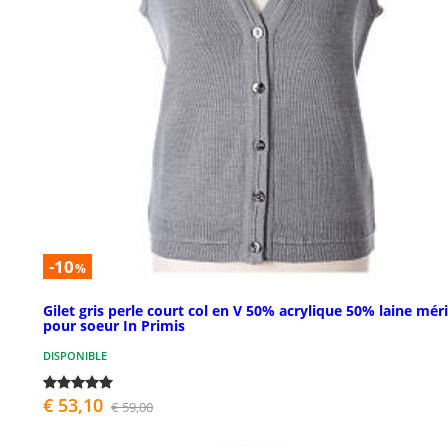
-10
%
Gilet gris perle court col en V 50% acrylique 50% laine mér
pour soeur In Primis
DISPONIBLE
€ 53,10
€ 59,00