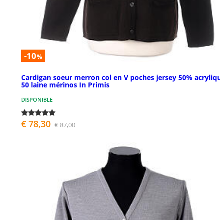
-10
%
Cardigan soeur merron col en V poches jersey 50% acryliq
50 laine mérinos In Primis
DISPONIBLE
€ 78,30
€ 87,00