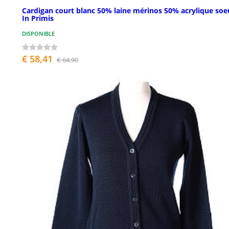
Cardigan court blanc 50% laine mérinos 50% acrylique soe
In Primis
DISPONIBLE
€ 58,41
€ 64,90