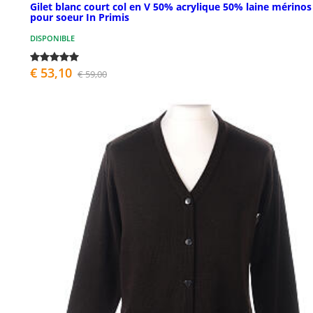
Gilet blanc court col en V 50% acrylique 50% laine mérinos
pour soeur In Primis
DISPONIBLE
€ 53,10
€ 59,00