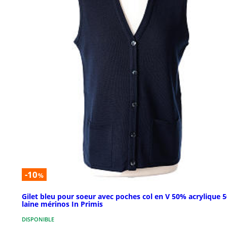
-10
%
Gilet bleu pour soeur avec poches col en V 50% acrylique 
laine mérinos In Primis
DISPONIBLE