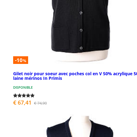
-10
%
Gilet noir pour soeur avec poches col en V 50% acrylique 
laine mérinos In Primis
DISPONIBLE
€ 67,41
€ 74,90