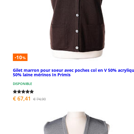
-10
%
Gilet marron pour soeur avec poches col en V 50% acryliq
50% laine mérinos In Primis
DISPONIBLE
€ 67,41
€ 74,90