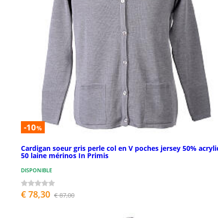
-10
%
Cardigan soeur gris perle col en V poches jersey 50% acryl
50 laine mérinos In Primis
DISPONIBLE
€ 78,30
€ 87,00