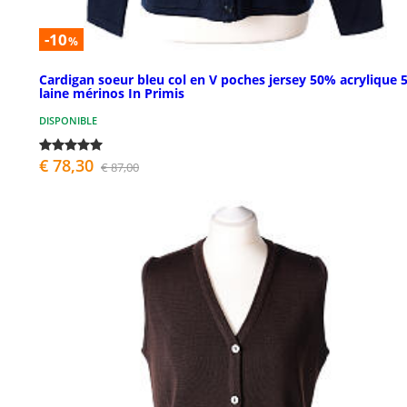
-10
%
Cardigan soeur bleu col en V poches jersey 50% acrylique 
laine mérinos In Primis
DISPONIBLE
€ 78,30
€ 87,00