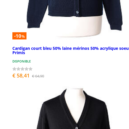
-10
%
Cardigan court bleu 50% laine mérinos 50% acrylique soeu
Primis
DISPONIBLE
€ 58,41
€ 64,90