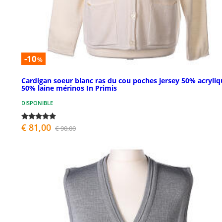
-10
%
Cardigan soeur blanc ras du cou poches jersey 50% acryliq
50% laine mérinos In Primis
DISPONIBLE
€ 81,00
€ 90,00