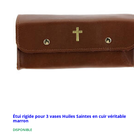
Étui rigide pour 3 vases Huiles Saintes en cuir véritable
marron
DISPONIBLE