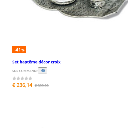
-41
%
Set baptême décor croix
SUR COMMANDE
€ 236,14
€ 399,00