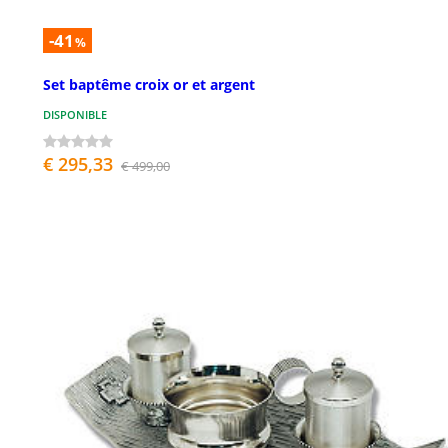
-41
%
Set baptême croix or et argent
DISPONIBLE
€ 295,33
€ 499,00