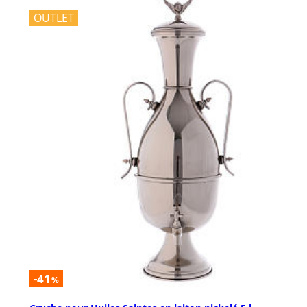
OUTLET
-41
%