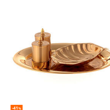
-41
%