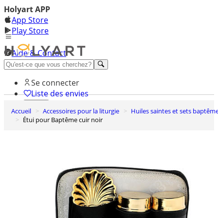
Holyart APP
App Store
Play Store
Aide & Contact
Découvrez Premium
Se connecter
Liste des envies
Accueil
Accessoires pour la liturgie
Huiles saintes et sets baptêm
0
Étui pour Baptême cuir noir
Panier