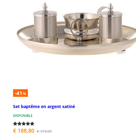
-41
%
Set baptême en argent satiné
DISPONIBLE
€ 188,80
€ 319,00