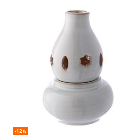
-12
%