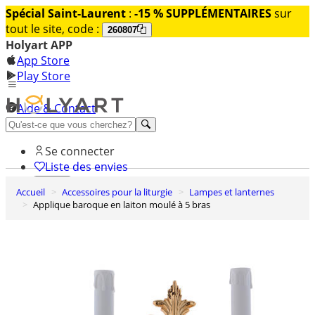
Spécial Saint-Laurent
:
-15 % SUPPLÉMENTAIRES
sur
tout le site, code :
260807
Holyart APP
App Store
Play Store
Aide & Contact
Découvrez Premium
Se connecter
Liste des envies
Accueil
Accessoires pour la liturgie
Lampes et lanternes
0
Applique baroque en laiton moulé à 5 bras
Panier