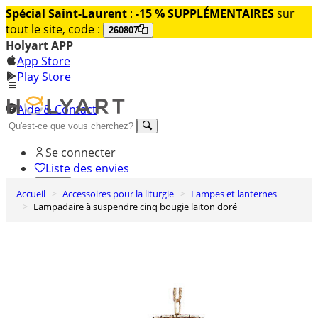
Spécial Saint-Laurent
:
-15 % SUPPLÉMENTAIRES
sur
tout le site, code :
260807
Holyart APP
App Store
Play Store
Aide & Contact
Découvrez Premium
Se connecter
Liste des envies
Accueil
Accessoires pour la liturgie
Lampes et lanternes
0
Lampadaire à suspendre cinq bougie laiton doré
Panier