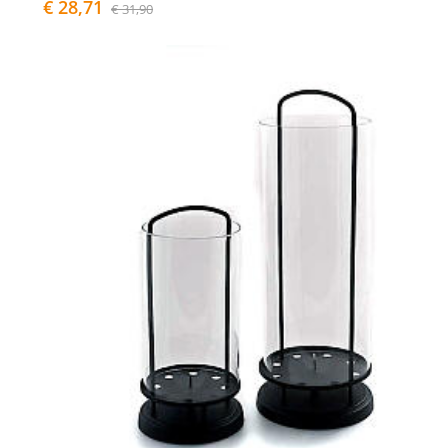
€ 28,71
€ 31,90