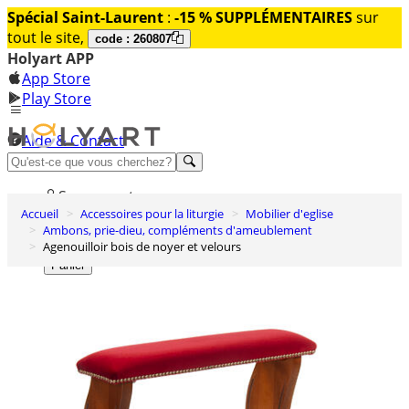
Spécial Saint-Laurent
:
-15 % SUPPLÉMENTAIRES
sur
tout le site,
code : 260807
Holyart APP
App Store
Play Store
Aide & Contact
Découvrez Premium
Se connecter
Accueil
Accessoires pour la liturgie
Mobilier d'eglise
Liste des envies
Ambons, prie-dieu, compléments d'ameublement
Agenouilloir bois de noyer et velours
0
Panier