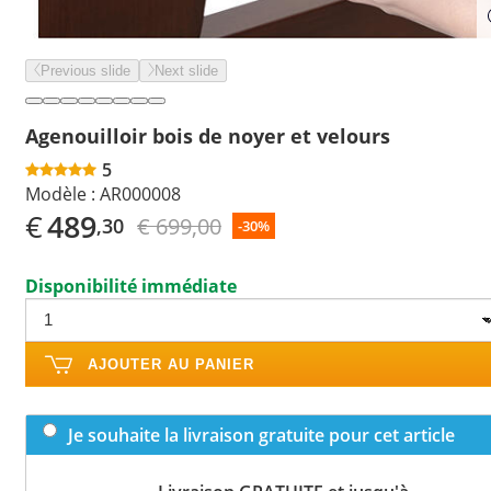
Previous slide
Next slide
Agenouilloir bois de noyer et velours
5
Modèle :
AR000008
€
489
€ 699,00
,30
-30%
Disponibilité immédiate
AJOUTER AU PANIER
Je souhaite la livraison gratuite pour cet article