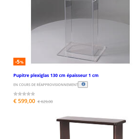
-5
%
Pupitre plexiglas 130 cm épaisseur 1 cm
EN COURS DE RÉAPPROVISIONNEMENT
€ 599,00
€ 629,00