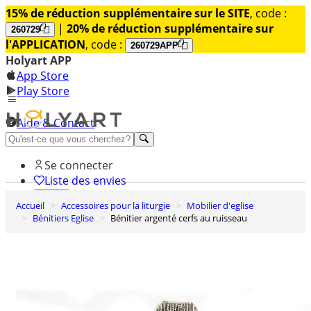
15% de réduction supplémentaire sur le SITE
, code :
|
20% de réduction supplémentaire sur
260729
l'APPLICATION
, code :
260729APP
Holyart APP
App Store
Play Store
Aide & Contact
Découvrez Premium
Se connecter
Liste des envies
Accueil
Accessoires pour la liturgie
Mobilier d'eglise
0
Bénitiers Eglise
Bénitier argenté cerfs au ruisseau
Panier