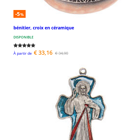
-5
%
bénitier, croix en céramique
DISPONIBLE
€ 33,16
€ 34,90
À partir de