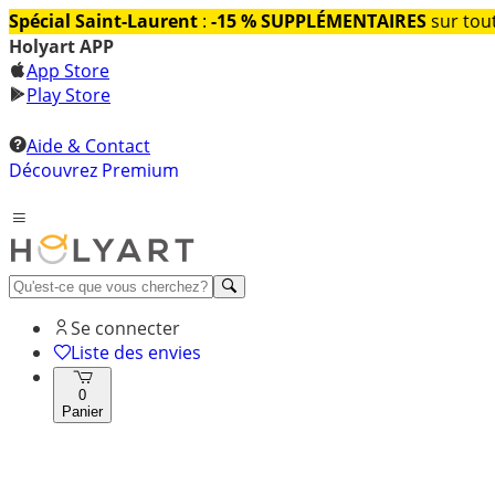
Spécial Saint-Laurent
:
-15 % SUPPLÉMENTAIRES
sur tout
Holyart APP
App Store
Play Store
Aide & Contact
Découvrez Premium
Se connecter
Liste des envies
0
Panier