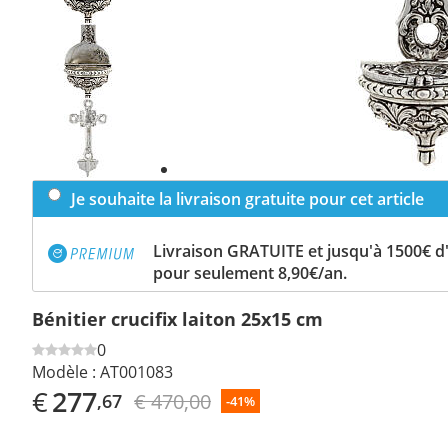
Previous
slide
Next
slide
Je souhaite la livraison gratuite pour cet article
Livraison GRATUITE et jusqu'à 1500€ 
pour seulement 8,90€/an.
Bénitier crucifix laiton 25x15 cm
0
Modèle :
AT001083
€
277
€ 470,00
,67
-41%