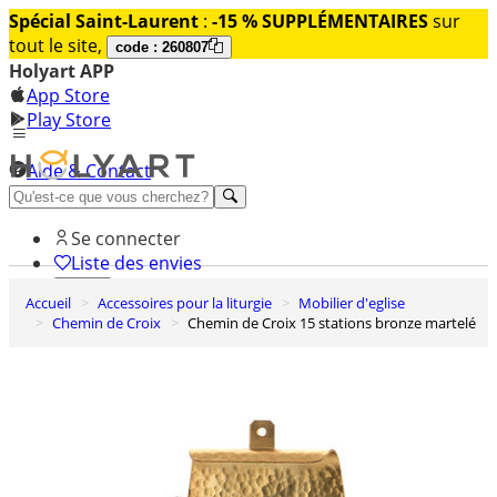
Spécial Saint-Laurent
:
-15 % SUPPLÉMENTAIRES
sur
tout le site,
code : 260807
Holyart APP
App Store
Play Store
Aide & Contact
Découvrez Premium
Se connecter
Liste des envies
Accueil
Accessoires pour la liturgie
Mobilier d'eglise
0
Chemin de Croix
Chemin de Croix 15 stations bronze martelé
Panier