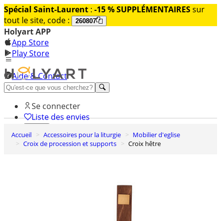
Spécial Saint-Laurent
:
-15 % SUPPLÉMENTAIRES
sur
tout le site, code :
260807
Holyart APP
App Store
Play Store
Aide & Contact
Découvrez Premium
Se connecter
Liste des envies
Accueil
Accessoires pour la liturgie
Mobilier d'eglise
0
Croix de procession et supports
Croix hêtre
Panier