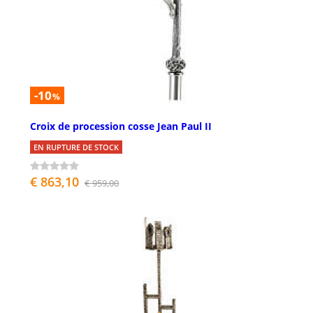
-10
%
Croix de procession cosse Jean Paul II
EN RUPTURE DE STOCK
€ 863,10
€ 959,00