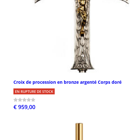
Croix de procession en bronze argenté Corps doré
EN RUPTURE DE STOCK
€ 959,00