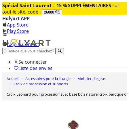
Spécial Saint-Laurent
:
-15 % SUPPLÉMENTAIRES
sur
tout le site, code :
260807
Holyart APP
App Store
Play Store
Aide & Contact
Découvrez Premium
Se connecter
Liste des envies
Accueil
Accessoires pour la liturgie
Mobilier d'eglise
0
Croix de procession et supports
Panier
Croix Léonard pour procession avec base bois naturel croix baroque or