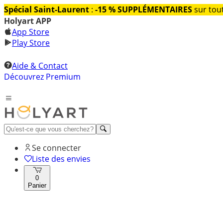
Spécial Saint-Laurent
:
-15 % SUPPLÉMENTAIRES
sur tout
Holyart APP
App Store
Play Store
Aide & Contact
Découvrez Premium
Se connecter
Liste des envies
0
Panier