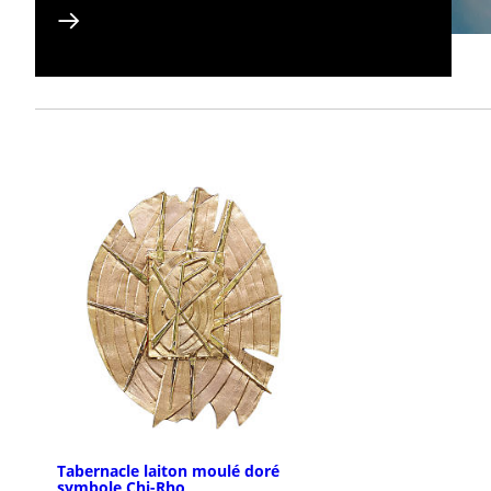
Tabernacle laiton moulé doré
symbole Chi-Rho