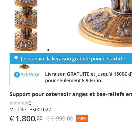
Previous
slide
Next
slide
Je souhaite la livraison gratuite pour cet article
Livraison GRATUITE et jusqu'à 1500€ 
pour seulement 8,90€/an.
Support pour ostensoir anges et bas-reliefs en
0
Modèle :
BS001027
€
1.800
€ 1.990,00
,00
-10%