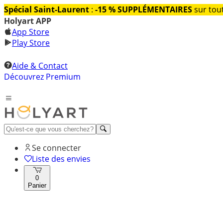
Spécial Saint-Laurent
:
-15 % SUPPLÉMENTAIRES
sur tout
Holyart APP
App Store
Play Store
Aide & Contact
Découvrez Premium
Se connecter
Liste des envies
0
Panier